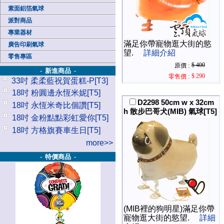
素面鋁箔氣球
派對商品
專業器材
滿足你帶寵物逛大街的慾
廣告印刷氣球
望.
詳細介紹
零售專區
$ 400
原價 :
- 新進商品 -
$ 290
零售價 :
33吋 柔柔藍祝賀蛋糕-P[T3]
18吋 粉圓邊永恆米妮[T5]
D2298 50cm w x 32cm
18吋 永恆米奇比個讚[T5]
h 散步巴哥犬(MIB) 氣球[T5]
18吋 金粉點點彩虹愛你[T5]
18吋 方格旗賽車生日[T5]
more>>
- 特價商品 -
(MIB裡的狗明星)滿足你帶
寵物逛大街的慾望.
詳細