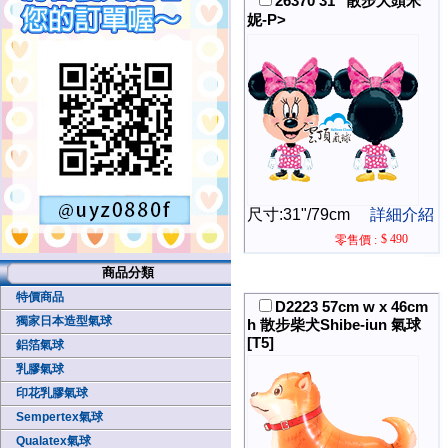
26370 31" 散步大頭米
妮-P>
尺寸:31"/79cm
詳細介紹
$ 490
零售價 :
商品分類
特價商品
D2223 57cm w x 46cm
獨家日本造型氣球
h 散步柴犬Shibe-iun 氣球
[T5]
鋁箔氣球
乳膠氣球
印花乳膠氣球
Sempertex氣球
Qualatex氣球