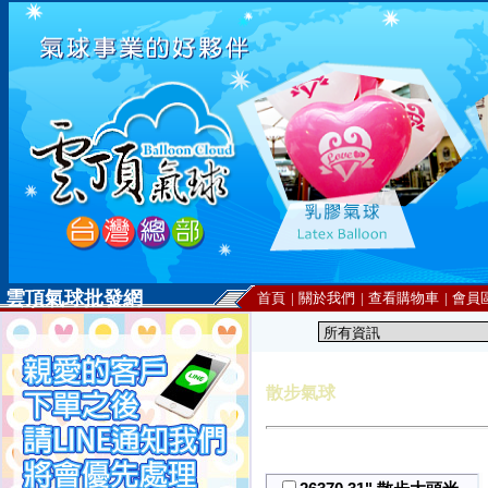
雲頂氣球批發網
首頁
|
關於我們
|
查看購物車
|
會員
散步氣球