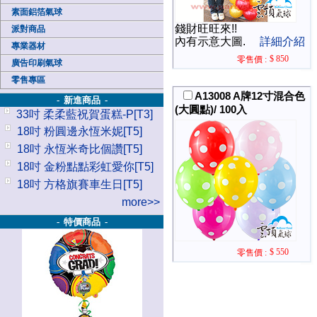
素面鋁箔氣球
錢財旺旺來!!
派對商品
內有示意大圖.
詳細介紹
專業器材
$ 850
零售價 :
廣告印刷氣球
零售專區
A13008 A牌12寸混合色
- 新進商品 -
(大圓點)/ 100入
33吋 柔柔藍祝賀蛋糕-P[T3]
18吋 粉圓邊永恆米妮[T5]
18吋 永恆米奇比個讚[T5]
18吋 金粉點點彩虹愛你[T5]
18吋 方格旗賽車生日[T5]
more>>
- 特價商品 -
$ 550
零售價 :