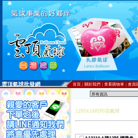
雲頂氣球批發網
首頁
|
關於我們
|
查看購物車
|
會員
12吋&16吋印花氣球