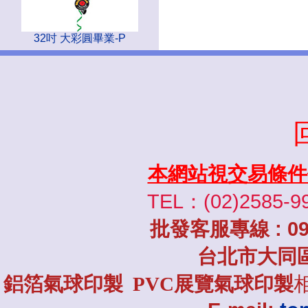
32吋 大彩圓畢業-P
本網站視交易條件
TEL：(02)2585-9
批發
客服專線
: 0
台北市大同
鋁箔氣球印製 PVC展覽氣球印製