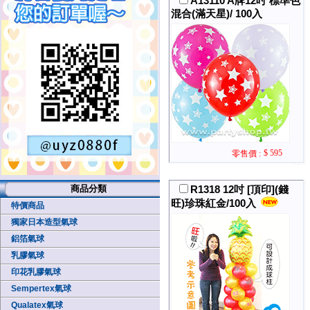
A13110 A牌12吋 標準色
混合(滿天星)/ 100入
$ 595
零售價 :
商品分類
R1318 12吋 [頂印](錢
旺)珍珠紅金/100入
特價商品
獨家日本造型氣球
鋁箔氣球
乳膠氣球
印花乳膠氣球
Sempertex氣球
Qualatex氣球