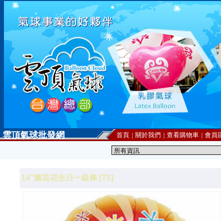
雲頂氣球批發網
首頁
|
關於我們
|
查看購物車
|
會員
14"圓花花生日一級棒 [T5]