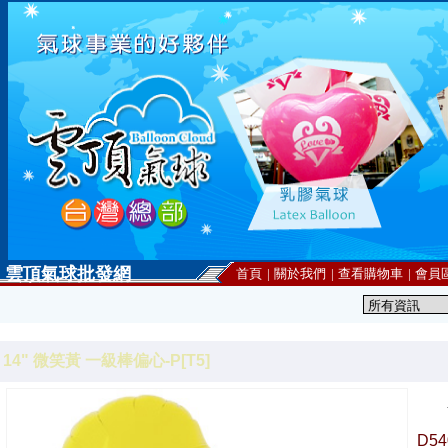
雲頂氣球批發網
首頁
|
關於我們
|
查看購物車
|
會員
14" 微笑黃 一級棒偏心-P[T5]
D5