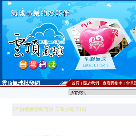
雲頂氣球批發網
首頁
|
關於我們
|
查看購物車
|
會員
5" 粉紫緞帶留言板-日系方球[T10]