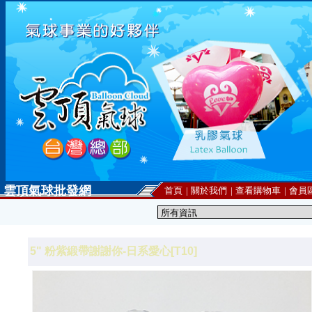
雲頂氣球批發網
首頁
|
關於我們
|
查看購物車
|
會員
5" 粉紫緞帶謝謝你-日系愛心[T10]