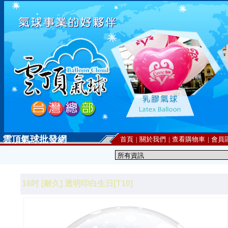
雲頂氣球批發網
首頁
|
關於我們
|
查看購物車
|
會員
16吋 [耐久] 透明印白生日[T10]