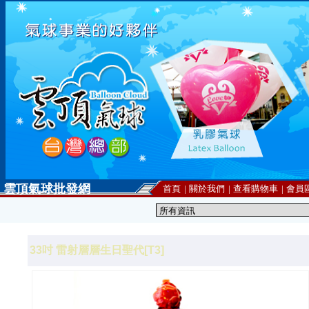
雲頂氣球批發網
首頁
|
關於我們
|
查看購物車
|
會員
33吋 雷射層層生日聖代[T3]