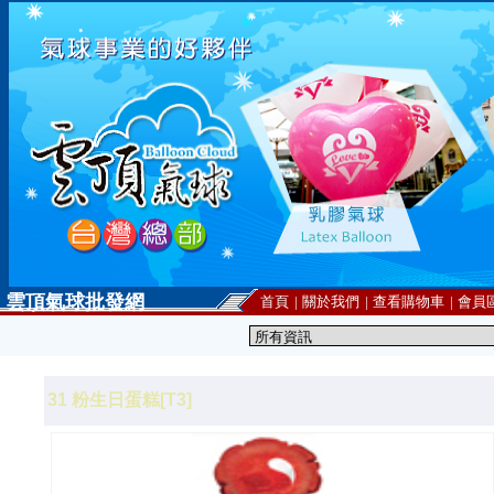
雲頂氣球批發網
首頁
|
關於我們
|
查看購物車
|
會員
31 粉生日蛋糕[T3]