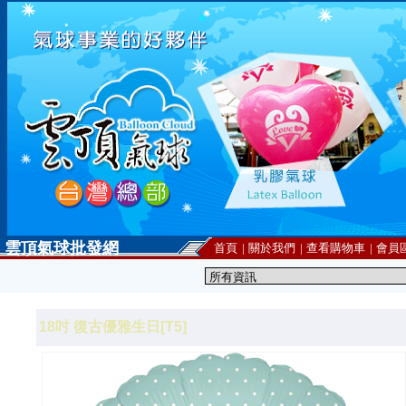
雲頂氣球批發網
首頁
|
關於我們
|
查看購物車
|
會員
18吋 復古優雅生日[T5]