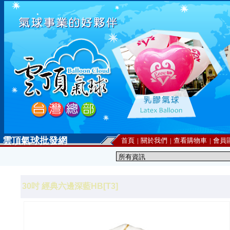
雲頂氣球批發網
首頁
|
關於我們
|
查看購物車
|
會員
30吋 經典六邊深藍HB[T3]