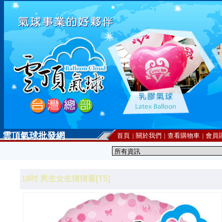
雲頂氣球批發網
首頁
|
關於我們
|
查看購物車
|
會員
18吋 男生女生猜猜看[T5]