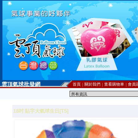
雲頂氣球批發網
首頁
|
關於我們
|
查看購物車
|
會員
18吋 貼字大氣球生日[T5]