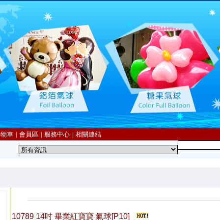
購物車
|
會員區
|
服務中心
|
相關連結
10789 14吋 畢業紅寶寶 氣球[P10]