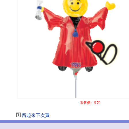
零售價 :
$ 70
留起來下次買