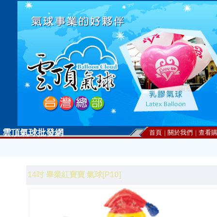
雲頂氣球批發網
首頁
|
關於我們
|
查看
14吋 畢業紅寶寶 氣球[P10]