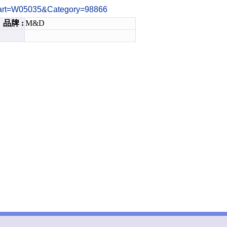
ml?Part=W05035&Category=98866
品牌 :
M&D